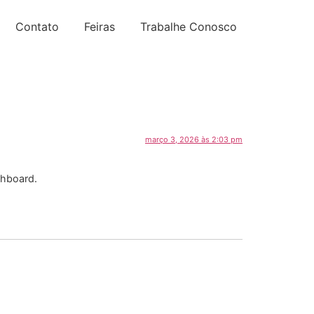
Contato
Feiras
Trabalhe Conosco
março 3, 2026 às 2:03 pm
shboard.